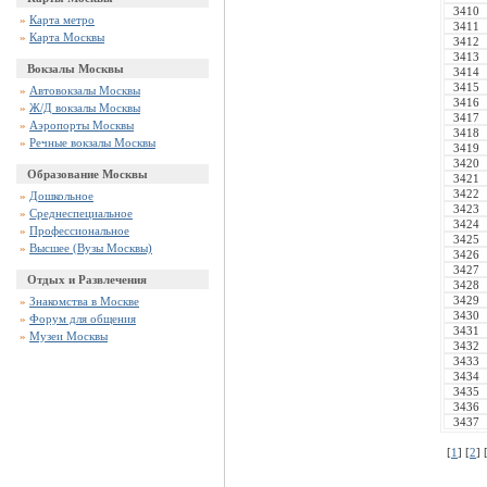
3410
»
Карта метро
3411
»
Карта Москвы
3412
3413
Вокзалы Москвы
3414
3415
»
Автовокзалы Москвы
3416
»
Ж/Д вокзалы Москвы
3417
»
Аэропорты Москвы
3418
»
Речные вокзалы Москвы
3419
3420
Образование Москвы
3421
3422
»
Дошкольное
3423
»
Среднеспециальное
3424
»
Профессиональное
3425
»
Высшее (Вузы Москвы)
3426
3427
Отдых и Развлечения
3428
3429
»
Знакомства в Москве
3430
»
Форум для общения
3431
»
Музеи Москвы
3432
3433
3434
3435
3436
3437
[
1
] [
2
] 