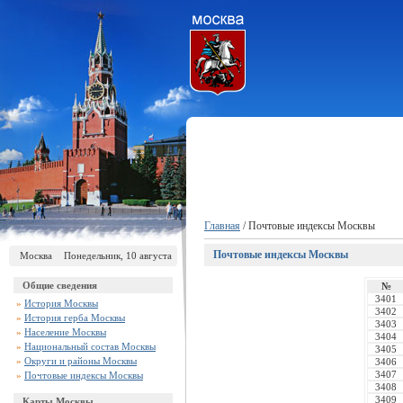
Главная
/ Почтовые индексы Москвы
Почтовые индексы Москвы
Москва
Понедельник, 10 августа
Общие сведения
№
3401
»
История Москвы
3402
»
История герба Москвы
3403
»
Население Москвы
3404
»
Национальный состав Москвы
3405
»
Округи и районы Москвы
3406
3407
»
Почтовые индексы Москвы
3408
3409
Карты Москвы