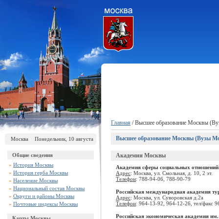
Главная
/ Высшее образование Москвы (В
Высшее образование Москвы (Вузы М
Москва
Понедельник, 10 августа
Общие сведения
Академии Москвы
»
История Москвы
Академия сферы социальных отношений
»
История герба Москвы
Адрес
: Москва, ул. Смольная, д. 10, 2 эт.
Телефон
: 788-94-06, 788-90-79
»
Население Москвы
»
Национальный состав Москвы
Российская международная академия ту
»
Округи и районы Москвы
Адрес
: Москва, ул. Суворовская д.2а
Телефон
: 964-13-92, 964-12-26, тел/факс 
»
Почтовые индексы Москвы
Российская экономическая академия им.
Карты Москвы