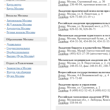
Адрес
: Москва, Стремянный пер., д. 36
»
Карта метро
Телефон
: 236-40-94, приемная комиссия: 2
»
Карта Москвы
Академия практической психологии при 
Адрес
: Москва, ул. Б. Никитская, д. 4
Вокзалы Москвы
Телефон
: 629-75-68 (15-19 ч.)
»
Автовокзалы Москвы
Российская академия предпринимательс
»
Ж/Д вокзалы Москвы
Адрес
: Москва, ул. Кузнецкий мост, д.21/5
»
Аэропорты Москвы
Телефон
: 626-02-36, 626-06-71
»
Речные вокзалы Москвы
Московская академия туристского и гос
Адрес
: Москва, Кронштадтский бульв., д. 
Образование Москвы
Телефон
: 454-31-56, 454-00-54, 454-31-55
»
Дошкольное
Академия бюджета и казначейства Мини
»
Среднеспециальное
Адрес
: Москва, Малый Златоустинский пер.
»
Профессиональное
Телефон
: (495) 621-27-39 (автоответчик), 
»
Высшее (Вузы Москвы)
Московская медицинская академия им. 
Адрес
: Москва, ул. Б. Пироговская, д. 2, ст
Отдых и Развлечения
Телефон
: 248-05-53, факс 248-01-81, 248-
»
Знакомства в Москве
»
Форум для общения
Всероссийская государственная налогов
Адрес
: Москва, 4-й Вешняковский пр., д. 4
»
Музеи Москвы
Телефон
: 371-72-60
Академия права и управления
Адрес
: Москва, ул. Садовники, д. 2
Телефон
: 8 (499) 612-52-43, 8 (499) 612-5
Российская таможенная академия (РТА)
Адрес
: Московская обл., г. Люберцы, Комс
Телефон
: 559-94-45